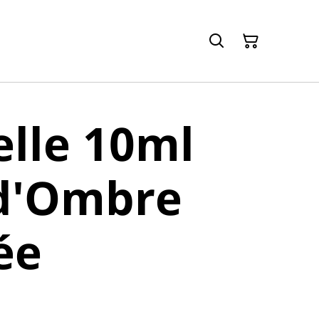
lle 10ml
 d'Ombre
ée