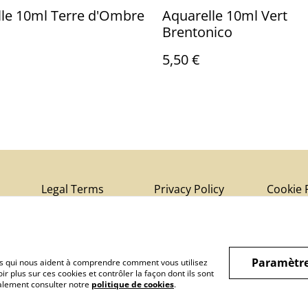
le 10ml Terre d'Ombre
Aquarelle 10ml Vert
Brentonico
5,50 €
Legal Terms
Privacy Policy
Cookie 
Paramètre
hiers qui nous aident à comprendre comment vous utilisez
r plus sur ces cookies et contrôler la façon dont ils sont
galement consulter notre
politique de cookies
.