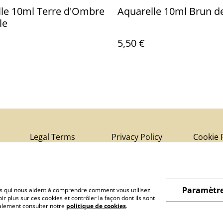
le 10ml Terre d'Ombre
Aquarelle 10ml Brun d
le
5,50 €
Legal Terms
Privacy Policy
Cookie 
Paramètre
hiers qui nous aident à comprendre comment vous utilisez
r plus sur ces cookies et contrôler la façon dont ils sont
galement consulter notre
politique de cookies
.