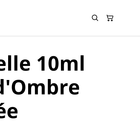
lle 10ml
 d'Ombre
ée